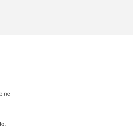
eine
do.