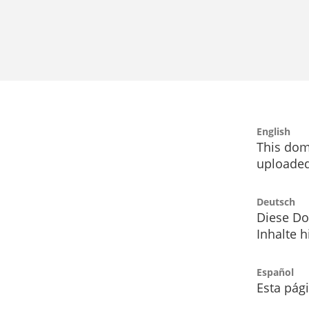
English
This dom
uploaded
Deutsch
Diese Do
Inhalte h
Español
Esta pág